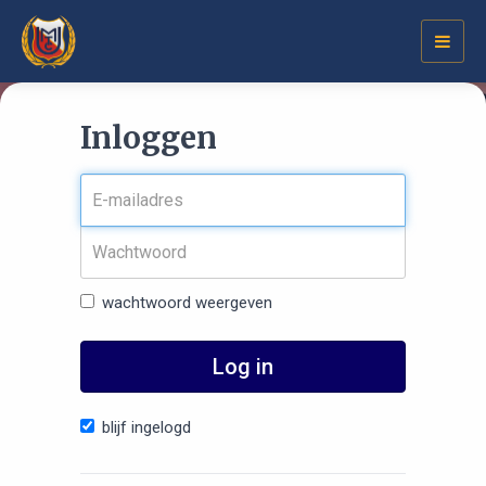
Toggl
navig
Inloggen
wachtwoord weergeven
Log in
blijf ingelogd