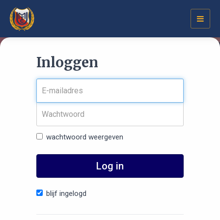
Toggl
navig
Inloggen
wachtwoord weergeven
Log in
blijf ingelogd