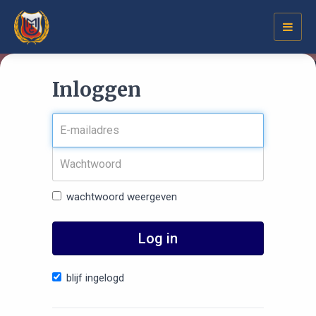
Toggl
navig
Inloggen
wachtwoord weergeven
Log in
blijf ingelogd