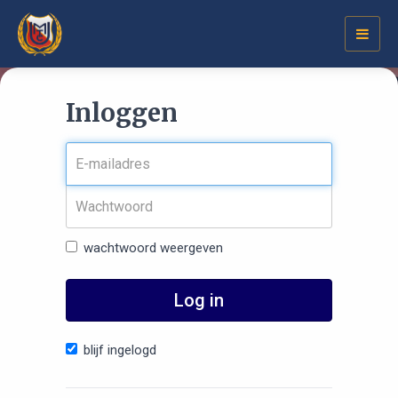
Toggl
navig
Inloggen
wachtwoord weergeven
Log in
blijf ingelogd